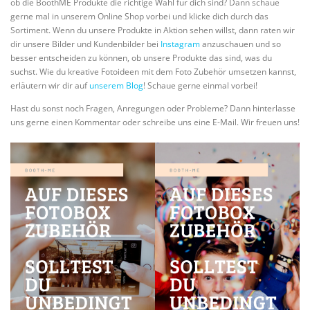
ob die BoothME Produkte die richtige Wahl für dich sind? Dann schaue
gerne mal in unserem Online Shop vorbei und klicke dich durch das
Sortiment. Wenn du unsere Produkte in Aktion sehen willst, dann raten wir
dir unsere Bilder und Kundenbilder bei
Instagram
anzuschauen und so
besser entscheiden zu können, ob unsere Produkte das sind, was du
suchst. Wie du kreative Fotoideen mit dem Foto Zubehör umsetzen kannst,
erläutern wir dir auf
unserem Blog
! Schaue gerne einmal vorbei!
Hast du sonst noch Fragen, Anregungen oder Probleme? Dann hinterlasse
uns gerne einen Kommentar oder schreibe uns eine E-Mail. Wir freuen uns!