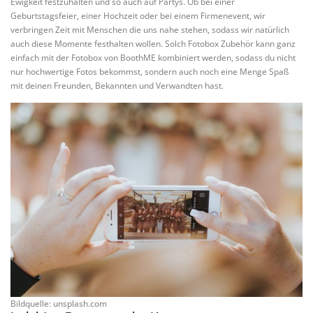
Ewigkeit festzuhalten und so auch auf Partys. Ob bei einer
Geburtstagsfeier, einer Hochzeit oder bei einem Firmenevent, wir
verbringen Zeit mit Menschen die uns nahe stehen, sodass wir natürlich
auch diese Momente festhalten wollen. Solch Fotobox Zubehör kann ganz
einfach mit der Fotobox von BoothME kombiniert werden, sodass du nicht
nur hochwertige Fotos bekommst, sondern auch noch eine Menge Spaß
mit deinen Freunden, Bekannten und Verwandten hast.
Bildquelle: unsplash.com