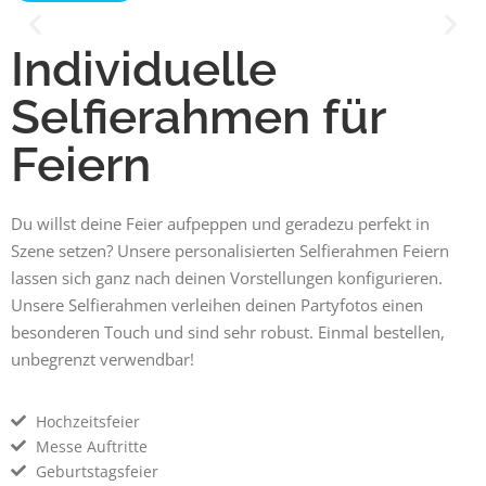
Individuelle
33 Gute Gründe
Selfierahmen für
für unsere boothME Eventartikel
Feiern
Du willst deine Feier aufpeppen und geradezu perfekt in
Szene setzen? Unsere personalisierten Selfierahmen Feiern
lassen sich ganz nach deinen Vorstellungen konfigurieren.
Unsere Selfierahmen verleihen deinen Partyfotos einen
besonderen Touch und sind sehr robust. Einmal bestellen,
unbegrenzt verwendbar!
Hochzeitsfeier
Messe Auftritte
Geburtstagsfeier