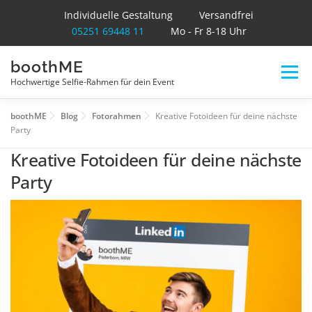
Individuelle Gestaltung
Versandfrei
05251 69448 11
Mo - Fr 8-18 Uhr
Zum
boothME
Inhalt
Menü
springen
Hochwertige Selfie-Rahmen für dein Event
boothME
Blog
Fotorahmen
Kreative Fotoideen für deine nächste
INDIVDUELLER SELFIE-RAHMEN
SELFIE-RAHMEN
Party
Kreative Fotoideen für deine nächste
Party
BLOG
0 ARTIKEL
0,00 €